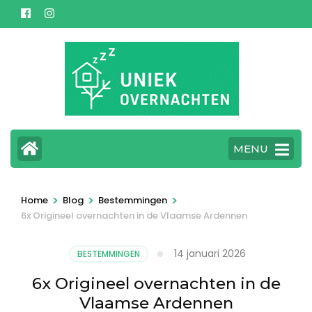
Ga
naar
inhoud
(Druk
enter)
MENU
>
>
>
Home
Blog
Bestemmingen
6x Origineel overnachten in de Vlaamse Ardennen
14 januari 2026
BESTEMMINGEN
6x Origineel overnachten in de
Vlaamse Ardennen