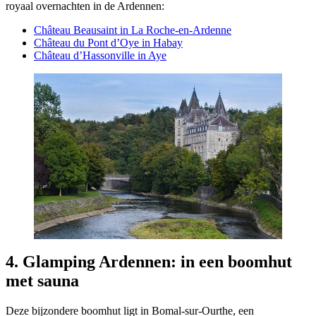
royaal overnachten in de Ardennen:
Château Beausaint in La Roche-en-Ardenne
Château du Pont d’Oye in Habay
Château d’Hassonville in Aye
4. Glamping Ardennen: in een boomhut
met sauna
Deze bijzondere boomhut ligt in Bomal-sur-Ourthe, een