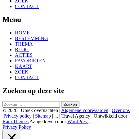
ZOEK
CONTACT
Menu
HOME
BESTEMMING
THEMA
BLOG
ACTIES
FAVORIETEN
KAART
ZOEK
CONTACT
Zoeken op deze site
Zoeken
naar:
© 2026 | Uniek overnachten |
Algemene voorwaarden
|
Over ons
|
Privacy policy
|
Sitemap
| ... |
Travel Agency | Ontwikkeld door
Rara Themes
Aangedreven door
WordPress
.
Privacy Policy