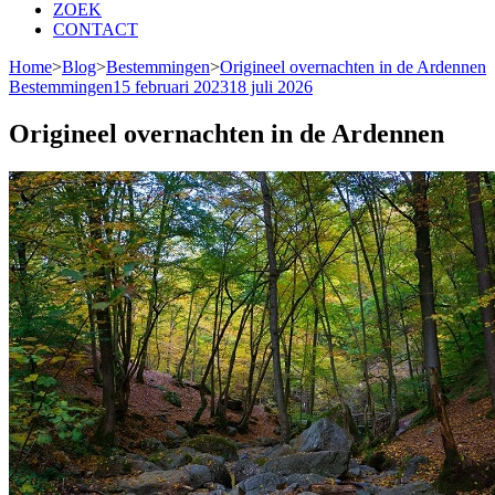
ZOEK
CONTACT
Home
>
Blog
>
Bestemmingen
>
Origineel overnachten in de Ardennen
Bestemmingen
15 februari 2023
18 juli 2026
Origineel overnachten in de Ardennen