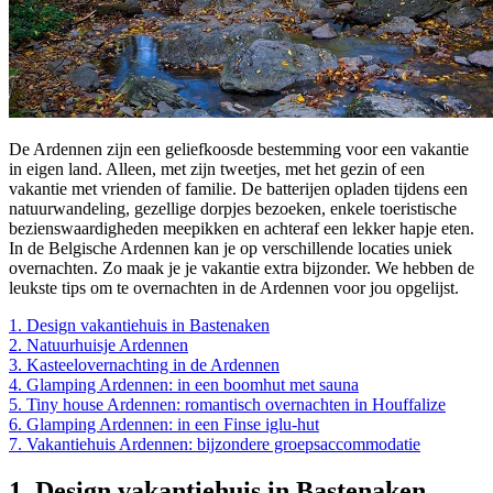
De Ardennen zijn een geliefkoosde bestemming voor een vakantie
in eigen land. Alleen, met zijn tweetjes, met het gezin of een
vakantie met vrienden of familie. De batterijen opladen tijdens een
natuurwandeling, gezellige dorpjes bezoeken, enkele toeristische
bezienswaardigheden meepikken en achteraf een lekker hapje eten.
In de Belgische Ardennen kan je op verschillende locaties uniek
overnachten. Zo maak je je vakantie extra bijzonder. We hebben de
leukste tips om te overnachten in de Ardennen voor jou opgelijst.
1. Design vakantiehuis in Bastenaken
2. Natuurhuisje Ardennen
3. Kasteelovernachting in de Ardennen
4. Glamping Ardennen: in een boomhut met sauna
5. Tiny house Ardennen: romantisch overnachten in Houffalize
6. Glamping Ardennen: in een Finse iglu-hut
7. Vakantiehuis Ardennen: bijzondere groepsaccommodatie
1. Design vakantiehuis in Bastenaken