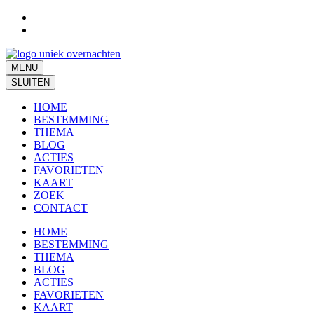
Ga
naar
inhoud
(Druk
enter)
MENU
SLUITEN
HOME
BESTEMMING
THEMA
BLOG
ACTIES
FAVORIETEN
KAART
ZOEK
CONTACT
HOME
BESTEMMING
THEMA
BLOG
ACTIES
FAVORIETEN
KAART