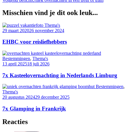
Volgend bericht
Uniek overnachten in een trein of tram
navigatie
Misschien vind je dit ook leuk...
Thema's
29 maart 2020
26 november 2024
EHBC voor reisliefhebbers
Bestemmingen
,
Thema's
13 april 2025
18 juli 2026
7x Kasteelovernachting in Nederlands Limburg
Bestemmingen
,
Thema's
20 augustus 2024
29 december 2025
7x Glamping in Frankrijk
Reacties