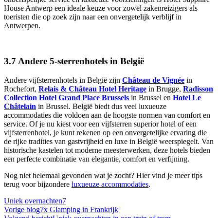
House Antwerp een ideale keuze voor zowel zakenreizigers als
toeristen die op zoek zijn naar een onvergetelijk verblijf in
Antwerpen.
3.7 Andere 5-sterrenhotels in België
Andere vijfsterrenhotels in België zijn
Château de Vignée
in
Rochefort,
Relais & Château Hotel Heritage
in Brugge,
Radisson
Collection Hotel Grand Place Brussels
in Brussel en
Hotel Le
Châtelain
in Brussel. België biedt dus veel luxueuze
accommodaties die voldoen aan de hoogste normen van comfort en
service. Of je nu kiest voor een vijfsterren superior hotel of een
vijfsterrenhotel, je kunt rekenen op een onvergetelijke ervaring die
de rijke tradities van gastvrijheid en luxe in België weerspiegelt. Van
historische kastelen tot moderne meesterwerken, deze hotels bieden
een perfecte combinatie van elegantie, comfort en verfijning.
Nog niet helemaal gevonden wat je zocht? Hier vind je meer tips
terug voor bijzondere
luxueuze accommodaties
.
Uniek overnachten
7
Bericht
Vorige blog
7x Glamping in Frankrijk