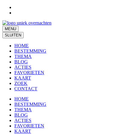
Ga
naar
inhoud
(Druk
enter)
MENU
SLUITEN
HOME
BESTEMMING
THEMA
BLOG
ACTIES
FAVORIETEN
KAART
ZOEK
CONTACT
HOME
BESTEMMING
THEMA
BLOG
ACTIES
FAVORIETEN
KAART