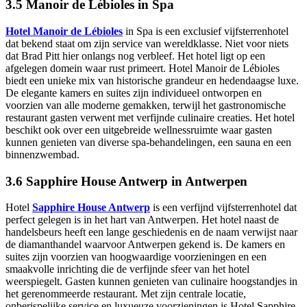
3.5 Manoir de Lébioles in Spa
Hotel Manoir de Lébioles
in Spa is een exclusief vijfsterrenhotel
dat bekend staat om zijn service van wereldklasse. Niet voor niets
dat Brad Pitt hier onlangs nog verbleef. Het hotel ligt op een
afgelegen domein waar rust primeert. Hotel Manoir de Lébioles
biedt een unieke mix van historische grandeur en hedendaagse luxe.
De elegante kamers en suites zijn individueel ontworpen en
voorzien van alle moderne gemakken, terwijl het gastronomische
restaurant gasten verwent met verfijnde culinaire creaties. Het hotel
beschikt ook over een uitgebreide wellnessruimte waar gasten
kunnen genieten van diverse spa-behandelingen, een sauna en een
binnenzwembad.
3.6 Sapphire House Antwerp in Antwerpen
Hotel
Sapphire House Antwerp
is een verfijnd vijfsterrenhotel dat
perfect gelegen is in het hart van Antwerpen. Het hotel naast de
handelsbeurs heeft een lange geschiedenis en de naam verwijst naar
de diamanthandel waarvoor Antwerpen gekend is. De kamers en
suites zijn voorzien van hoogwaardige voorzieningen en een
smaakvolle inrichting die de verfijnde sfeer van het hotel
weerspiegelt. Gasten kunnen genieten van culinaire hoogstandjes in
het gerenommeerde restaurant. Met zijn centrale locatie,
onberispelijke service en luxueuze voorzieningen is Hotel Sapphire