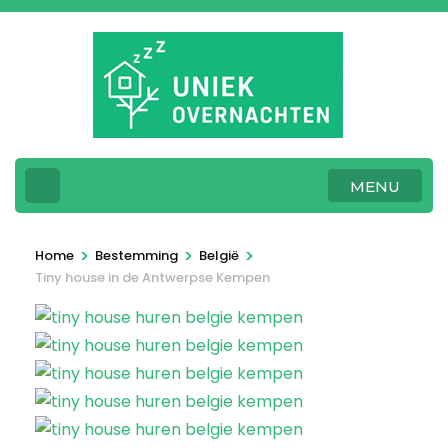
Ga
naar
inhoud
(Druk
enter)
MENU
>
>
>
Home
Bestemming
België
Tiny house in de Antwerpse Kempen